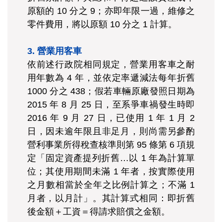
原額的 10 分之 9；亦即年限一過，維修之
零件費用，將以原額 10 分之 1 計算。
3. 營業用客車
依前述行政院相同規定，營業用客車之耐
用年數為 4 年，並依定率遞減法每年折舊
1000 分之 438；假若車輛原廠發照日期為
2015 年 8 月 25 日，至系爭車禍發生時即
2016 年 9 月 27 日，已使用 1 年 1 月 2
日，因未逾年限且非足月，則尚需另參酌
營利事業所得稅查核準則第 95 條第 6 項規
定「固定資產提列折舊…以 1 年為計算單
位；其使用期間未滿 1 年者，按實際使用
之月數相當於全年之比例計算之；不滿 1
月者，以月計」。其計算式相同：即折舊
後金額＋工資＝得請求賠償之金額。