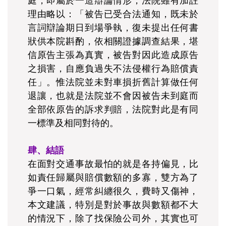
庭，即屬於一造辯論情形，法院雖有加註
理由略以：「被告已受合法通知，既未於
言詞辯論期日到場爭執，復未提出任何書
狀供本院斟酌，依相關證據調查結果，堪
信原告主張為真實，被告對因此造成原告
之損害，自應負過失不法侵權行為賠償責
任」。惟法院並未對車損折舊計算做任何
退讓，也就是法院並不會因被告未到庭而
全部依原告的訴求判賠，法院對此是有同
一標準及相同對待的。
肆、結語
在面對交通事故最怕的就是各持偏見，比
如責任歸屬與賠償數額的多寡，雙方為了
爭一口氣，經常糾纏很久，費時又傷神，
本文建議，特別是對於事故與數額都不大
的情況下，除了找保險公司外，其實也可